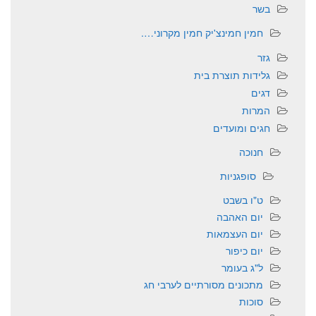
בשר
חמין חמינצ'יק חמין מקרוני….
גזר
גלידות תוצרת בית
דגים
המרות
חגים ומועדים
חנוכה
סופגניות
ט"ו בשבט
יום האהבה
יום העצמאות
יום כיפור
ל"ג בעומר
מתכונים מסורתיים לערבי חג
סוכות