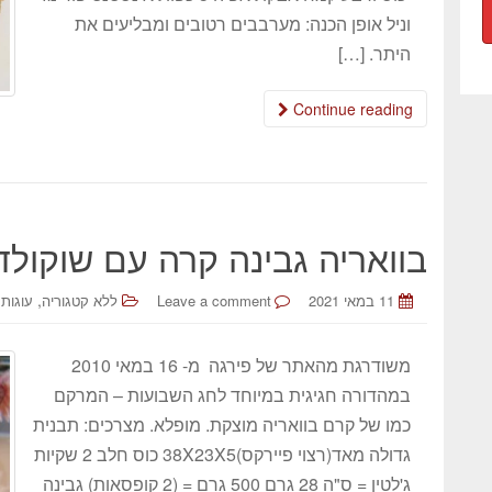
וניל אופן הכנה: מערבבים רטובים ומבליעים את
היתר. […]
Continue reading
בוואריה גבינה קרה עם שוקולד
,
11 במאי 2021
Leave a comment
ללא קטגוריה
עוגות 
משודרגת מהאתר של פירגה מ- 16 במאי 2010
במהדורה חגיגית במיוחד לחג השבועות – המרקם
כמו של קרם בוואריה מוצקת. מופלא. מצרכים: תבנית
גדולה מאד(רצוי פיירקס)38X23X5 כוס חלב 2 שקיות
ג'לטין = ס"ה 28 גרם 500 גרם = (2 קופסאות) גבינה