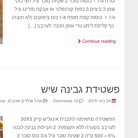
/טרה 1/4 1 כוסות סוכר 2 שקיות סוכר וניל חצי כוס
שמן 3 ביצים 3 כפות קורנפלור או אבקת פודינג וניל
1/4 1 כוסות קמח תופח 1/4 כוס צימוקים (לא חובה)
כף קליפת לימון טרי אופן הכנה: לערבב […]
Continue reading
פשטידת גבינה שיש
,
24 ביוני 2015
12 Comments
אוכל שילדים אוהבים
עוגו
הפשטידה מתאימה לתבנית אינגליש קייק 30X5
לערבב בקערה ללא הקצפות: 2 חבילות גבינה לבנה
5% = 500 ס"ה 2 שקיות סוכר וניל 3/4 כוס סוכר 3