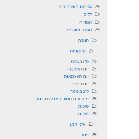
גלידות תוצרת בית
דגים
המרות
חגים ומועדים
חנוכה
סופגניות
ט"ו בשבט
יום האהבה
יום העצמאות
יום כיפור
ל"ג בעומר
מתכונים מסורתיים לערבי חג
סוכות
פורים
אזני המן
פסח