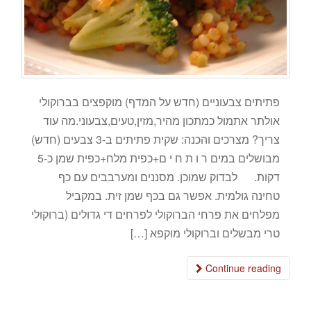
פתיתים צבעוניים (חדש על המדף) מוקפצים בברוקולי
אולתר אתמול כמתכון מהיר,מזין,טעים,צבעוני.מה עוד
צריך? מצרכים והכנה: שקית פתיתים ב-3 צבעים (חדש)
מבושלים במים ר ו ת ח י ם+כפית מלח+כפית שמן כ-5
דקות. לבדוק שמוכן. מסננים ומערבבים עם כף
טחינה גולמית. אפשר גם בכף שמן זית. במקביל
מפלחים את פרחי הברוקולי לפרחים די גדולים (ברוקולי
טרי מבשלים וברוקולי מוקפא […]
Continue reading