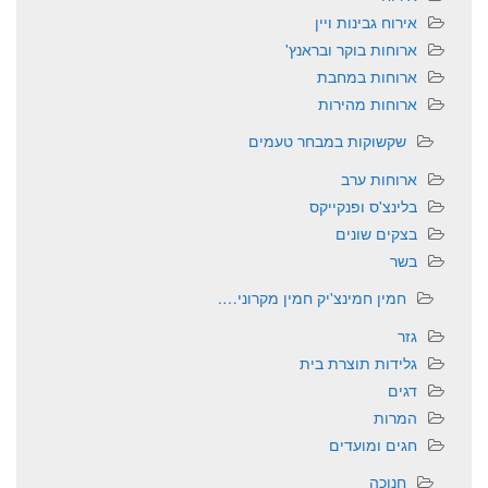
אירוח גבינות ויין
ארוחות בוקר ובראנץ'
ארוחות במחבת
ארוחות מהירות
שקשוקות במבחר טעמים
ארוחות ערב
בלינצ'ס ופנקייקס
בצקים שונים
בשר
חמין חמינצ'יק חמין מקרוני….
גזר
גלידות תוצרת בית
דגים
המרות
חגים ומועדים
חנוכה