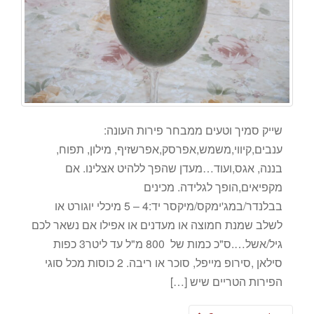
שייק סמיך וטעים ממבחר פירות העונה:
ענבים,קיווי,משמש,אפרסק,אפרשזיף, מילון, תפוח,
בננה, אגס,ועוד…מעדן שהפך ללהיט אצלינו. אם
מקפיאים,הופך לגלידה. מכינים
בבלנדר/במג'ימקס/מיקסר יד:4 – 5 מיכלי יוגורט או
לשלב שמנת חמוצה או מעדנים או אפילו אם נשאר לכם
גיל/אשל….ס"כ כמות של 800 מ"ל עד ליטר3 כפות
סילאן ,סירופ מייפל, סוכר או ריבה. 2 כוסות מכל סוגי
הפירות הטריים שיש […]