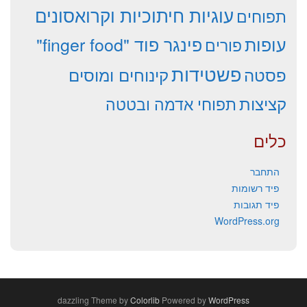
עוגיות חיתוכיות וקרואסונים
תפוחים
עופות
פינגר פוד "finger food"
פורים
פשטידות
פסטה
קינוחים ומוסים
קציצות
תפוחי אדמה ובטטה
כלים
התחבר
פיד רשומות
פיד תגובות
WordPress.org
dazzling Theme by
Colorlib
Powered by
WordPress