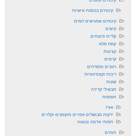
קינוחים בכוסות אישיות
קינוחים שמגישים חמים
קישים
קליית פיצוחים
קמח מלא
קציצות
קרמים
רטבים וממרחים
ריבות וקונפיטורות
שונות
תבשילי קדירה
תוספות
אורז
ירקות מבושלים אפויים מוקפצים וקלויים
תפוחי אדמה ובטטה
תותים