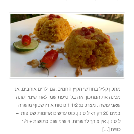
מתכון קליל בחודשי הקיץ החמים. גם ילדים אוהבים. אני
מכינה את המתכון הזה בלי טיפת שמן לאור שינוי תזונה
שאני עושה . מצרכים: 1/2 1 כוסות אורז שטוף מושרה
במים 20 דקות- ל ס נ ן. כוס עדשים אדומות שטופות –
ל ס נ ן. אין צורך להשרות. 4 שיני שום כתושות + 1/4
כפית […]