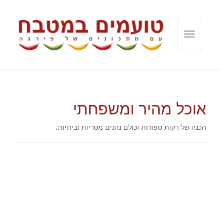
T
o
g
g
l
e
אוכל מהיר ומשפחתי
n
a
v
הכנה של דקות ספורות וכולם נהנים מטריות וביתיות.
i
g
a
t
i
o
n