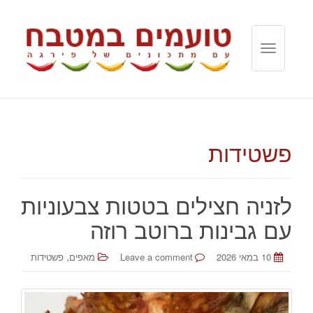
T
o
g
g
l
e
פשטידות
n
a
v
i
לזניה חצילים בטטות צבעוניות
g
עם גבינות ברוטב רוזה
a
t
,
10 במאי 2026
Leave a comment
מאפים
פשטידות
i
o
n