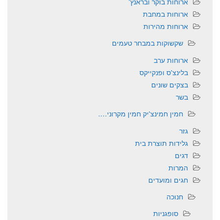
ארוחות בוקר ובראנץ'
ארוחות במחבת
ארוחות מהירות
שקשוקות במבחר טעמים
ארוחות ערב
בלינצ'ס ופנקייקס
בצקים שונים
בשר
חמין חמינצ'יק חמין מקרוני….
גזר
גלידות תוצרת בית
דגים
המרות
חגים ומועדים
חנוכה
סופגניות