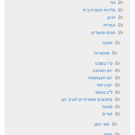
גזר
גלידות תוצרת בית
דגים
המרות
חגים ומועדים
חנוכה
סופגניות
ט"ו בשבט
יום האהבה
יום העצמאות
יום כיפור
ל"ג בעומר
מתכונים מסורתיים לערבי חג
סוכות
פורים
אזני המן
פסח