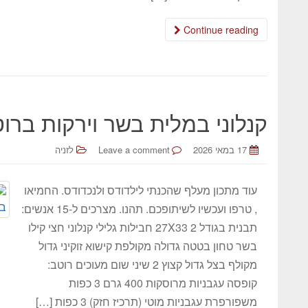
Continue reading
קנלוני במלית בשר וירקות ברוט
17 במאי 2026
Leave a comment
לזניה
עוד מתכון מעלף שהכנתי לילדודס ולנכדודס. החמיאו
, טרפו ועכשיו לשיתופכם. תהנו. מצרכים ל-15 אנשים:
תבנית בגודל 27X33 2 חבילות גלילי קנלוני חצי קילו
בשר טחון בטטה גדולה מקולפת קישוא זוקיני גדול
מקולף בצל גדול קצוץ 2 שיני שום מעוכים רוטב:
קופסה עגבניות מרוסקות 400 גרם 3 כפות
משפורפרת עגבניות מוטי (תרכיז חזק) 3 כפות […]